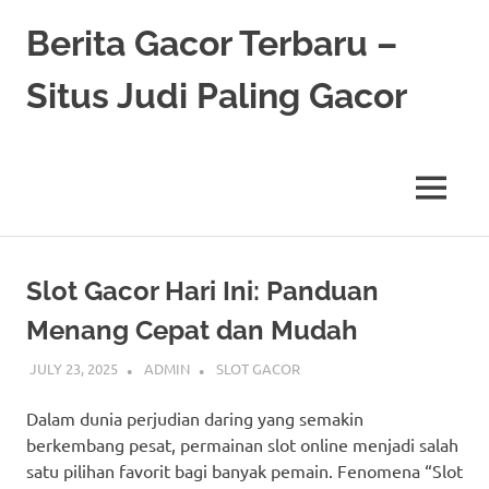
Skip
Berita Gacor Terbaru –
to
content
Situs Judi Paling Gacor
MENU
Slot Gacor Hari Ini: Panduan
Menang Cepat dan Mudah
JULY 23, 2025
ADMIN
SLOT GACOR
Dalam dunia perjudian daring yang semakin
berkembang pesat, permainan slot online menjadi salah
satu pilihan favorit bagi banyak pemain. Fenomena “Slot