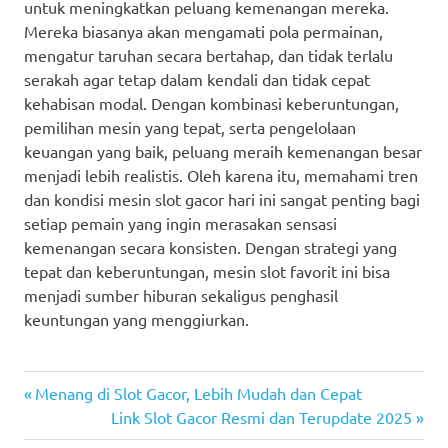
untuk meningkatkan peluang kemenangan mereka.
Mereka biasanya akan mengamati pola permainan,
mengatur taruhan secara bertahap, dan tidak terlalu
serakah agar tetap dalam kendali dan tidak cepat
kehabisan modal. Dengan kombinasi keberuntungan,
pemilihan mesin yang tepat, serta pengelolaan
keuangan yang baik, peluang meraih kemenangan besar
menjadi lebih realistis. Oleh karena itu, memahami tren
dan kondisi mesin slot gacor hari ini sangat penting bagi
setiap pemain yang ingin merasakan sensasi
kemenangan secara konsisten. Dengan strategi yang
tepat dan keberuntungan, mesin slot favorit ini bisa
menjadi sumber hiburan sekaligus penghasil
keuntungan yang menggiurkan.
casino
Previous
Post
Menang di Slot Gacor, Lebih Mudah dan Cepat
judi
Post:
Next
Link Slot Gacor Resmi dan Terupdate 2025
navigation
bola
Post: