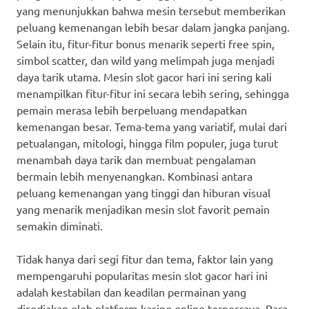
yang menunjukkan bahwa mesin tersebut memberikan
peluang kemenangan lebih besar dalam jangka panjang.
Selain itu, fitur-fitur bonus menarik seperti free spin,
simbol scatter, dan wild yang melimpah juga menjadi
daya tarik utama. Mesin slot gacor hari ini sering kali
menampilkan fitur-fitur ini secara lebih sering, sehingga
pemain merasa lebih berpeluang mendapatkan
kemenangan besar. Tema-tema yang variatif, mulai dari
petualangan, mitologi, hingga film populer, juga turut
menambah daya tarik dan membuat pengalaman
bermain lebih menyenangkan. Kombinasi antara
peluang kemenangan yang tinggi dan hiburan visual
yang menarik menjadikan mesin slot favorit pemain
semakin diminati.
Tidak hanya dari segi fitur dan tema, faktor lain yang
mempengaruhi popularitas mesin slot gacor hari ini
adalah kestabilan dan keadilan permainan yang
disediakan oleh platform kasino online terpercaya. Para