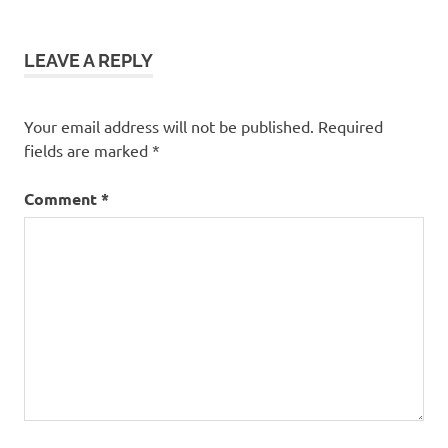
sbobet
slot
LEAVE A REPLY
slot
gacor
Your email address will not be published.
Required
slot
online
fields are marked
*
Comment
*