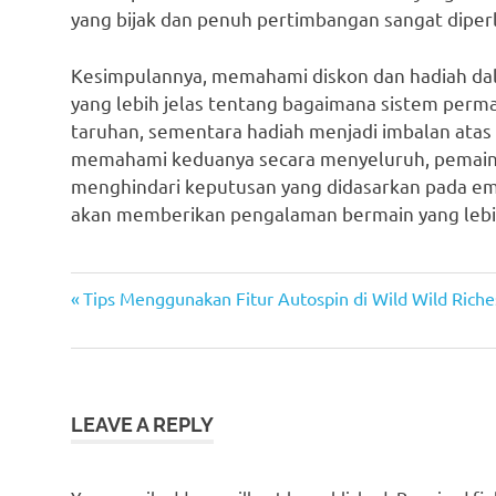
yang bijak dan penuh pertimbangan sangat diper
Kesimpulannya, memahami diskon dan hadiah da
yang lebih jelas tentang bagaimana sistem per
taruhan, sementara hadiah menjadi imbalan ata
memahami keduanya secara menyeluruh, pemain d
menghindari keputusan yang didasarkan pada emo
akan memberikan pengalaman bermain yang lebih 
casino
Previous
Post
Tips Menggunakan Fitur Autospin di Wild Wild Ric
judi
Post:
navigation
bola
sbobet
slot
LEAVE A REPLY
slot
gacor