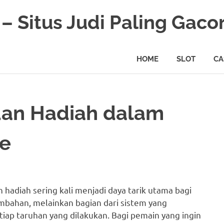
– Situs Judi Paling Gaco
HOME
SLOT
CA
an Hadiah dalam
ne
an hadiah sering kali menjadi daya tarik utama bagi
mbahan, melainkan bagian dari sistem yang
tiap taruhan yang dilakukan. Bagi pemain yang ingin