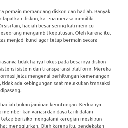
cara pemain memandang diskon dan hadiah. Banyak
endapatkan diskon, karena merasa memiliki
sisi lain, hadiah besar sering kali memicu
seseorang mengambil keputusan. Oleh karena itu,
as menjadi kunci agar tetap bermain secara
asanya tidak hanya fokus pada besarnya diskon
istensi sistem dan transparansi platform. Mereka
formasi jelas mengenai perhitungan kemenangan
 tidak ada kebingungan saat melakukan transaksi
 dipasang.
 hadiah bukan jaminan keuntungan. Keduanya
k memberikan variasi dan daya tarik dalam
 tetap berisiko mengalami kerugian meskipun
ihat menggiurkan. Oleh karena itu, pendekatan