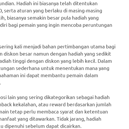
undian. Hadiah ini biasanya telah ditentukan
4D, serta aturan yang berlaku di masing-masing
lih, biasanya semakin besar pula hadiah yang
endiri bagi pemain yang ingin mencoba peruntungan
sering kali menjadi bahan pertimbangan utama bagi
 diskon besar namun dengan hadiah yang sedikit
diah tinggi dengan diskon yang lebih kecil. Dalam
rhitungan sederhana untuk menentukan mana yang
emahaman ini dapat membantu pemain dalam
.
osi lain yang sering dikategorikan sebagai hadiah
hback kekalahan, atau reward berdasarkan jumlah
emain tetap perlu membaca syarat dan ketentuan
anfaat yang ditawarkan. Tidak jarang, hadiah
lu dipenuhi sebelum dapat dicairkan.