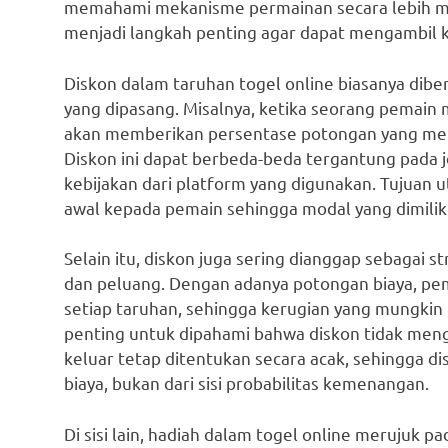
memahami mekanisme permainan secara lebih me
menjadi langkah penting agar dapat mengambil k
Diskon dalam taruhan togel online biasanya diber
yang dipasang. Misalnya, ketika seorang pemain
akan memberikan persentase potongan yang memb
Diskon ini dapat berbeda-beda tergantung pada je
kebijakan dari platform yang digunakan. Tujuan
awal kepada pemain sehingga modal yang dimiliki 
Selain itu, diskon juga sering dianggap sebagai 
dan peluang. Dengan adanya potongan biaya, pe
setiap taruhan, sehingga kerugian yang mungkin t
penting untuk dipahami bahwa diskon tidak meng
keluar tetap ditentukan secara acak, sehingga di
biaya, bukan dari sisi probabilitas kemenangan.
Di sisi lain, hadiah dalam togel online merujuk 