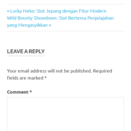
casino
Previous
Post
Lucky Neko: Slot Jepang dengan Fitur Modern
sbobet
Next
Post:
Wild Bounty Showdown: Slot Bertema Penjelajahan
navigation
Post:
yang Mengasyikkan
slot
slot
online
LEAVE A REPLY
Your email address will not be published.
Required
fields are marked
*
Comment
*