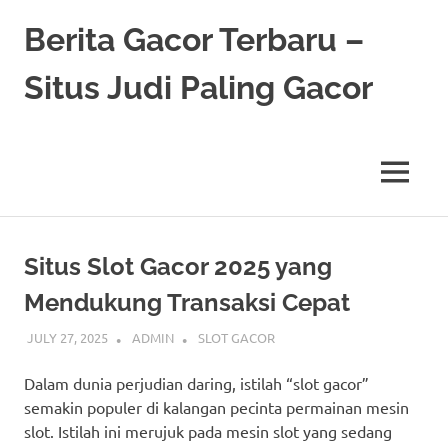
Skip
Berita Gacor Terbaru –
to
content
Situs Judi Paling Gacor
MENU
Situs Slot Gacor 2025 yang
Mendukung Transaksi Cepat
JULY 27, 2025
ADMIN
SLOT GACOR
Dalam dunia perjudian daring, istilah “slot gacor”
semakin populer di kalangan pecinta permainan mesin
slot. Istilah ini merujuk pada mesin slot yang sedang