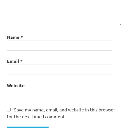
Name
*
Email
*
Website
Save my name, email, and website in this browser
for the next time I comment.