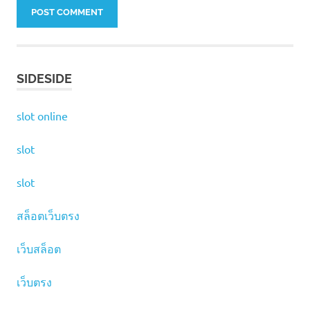
SIDESIDE
slot online
slot
slot
สล็อตเว็บตรง
เว็บสล็อต
เว็บตรง