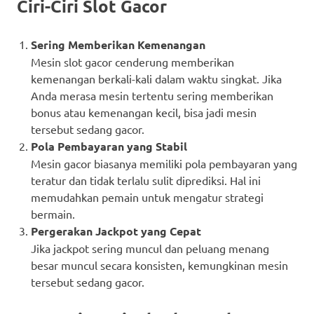
Ciri-Ciri Slot Gacor
Sering Memberikan Kemenangan
Mesin slot gacor cenderung memberikan
kemenangan berkali-kali dalam waktu singkat. Jika
Anda merasa mesin tertentu sering memberikan
bonus atau kemenangan kecil, bisa jadi mesin
tersebut sedang gacor.
Pola Pembayaran yang Stabil
Mesin gacor biasanya memiliki pola pembayaran yang
teratur dan tidak terlalu sulit diprediksi. Hal ini
memudahkan pemain untuk mengatur strategi
bermain.
Pergerakan Jackpot yang Cepat
Jika jackpot sering muncul dan peluang menang
besar muncul secara konsisten, kemungkinan mesin
tersebut sedang gacor.