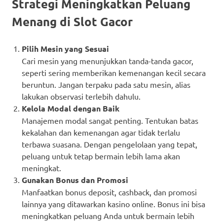
Strategi Meningkatkan Peluang
Menang di Slot Gacor
Pilih Mesin yang Sesuai
Cari mesin yang menunjukkan tanda-tanda gacor,
seperti sering memberikan kemenangan kecil secara
beruntun. Jangan terpaku pada satu mesin, alias
lakukan observasi terlebih dahulu.
Kelola Modal dengan Baik
Manajemen modal sangat penting. Tentukan batas
kekalahan dan kemenangan agar tidak terlalu
terbawa suasana. Dengan pengelolaan yang tepat,
peluang untuk tetap bermain lebih lama akan
meningkat.
Gunakan Bonus dan Promosi
Manfaatkan bonus deposit, cashback, dan promosi
lainnya yang ditawarkan kasino online. Bonus ini bisa
meningkatkan peluang Anda untuk bermain lebih