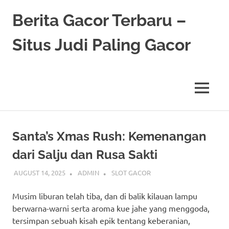
Skip
Berita Gacor Terbaru –
to
content
Situs Judi Paling Gacor
MENU
Santa’s Xmas Rush: Kemenangan
dari Salju dan Rusa Sakti
AUGUST 14, 2025
ADMIN
SLOT GACOR
Musim liburan telah tiba, dan di balik kilauan lampu
berwarna-warni serta aroma kue jahe yang menggoda,
tersimpan sebuah kisah epik tentang keberanian,