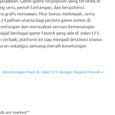
gasyikkan. Game-game terpopuler yang tersedia di
g seru, penuh tantangan, dan berpotensi
a grafis menawan, fitur bonus melimpah, serta
3 pilihan utama bagi pecinta game online di
 peruntungan dan merasakan sensasi kemenangan
ajal berbagai game favorit yang ada di Joker123.
terbaik, platform ini siap menjadi destinasi utama
buran sekaligus peluang meraih keuntungan
Next
Keuntungan Main di Joker123 dengan Deposit Murah
Post:
elds are marked
*