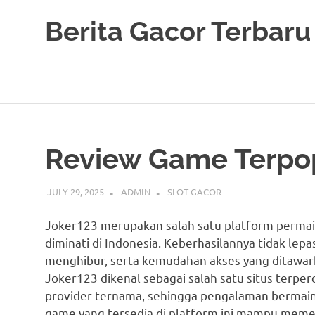
Skip
Berita Gacor Terbaru 
to
content
Review Game Terpop
JULY 29, 2025
ADMIN
SLOT GACOR
Joker123 merupakan salah satu platform permain
diminati di Indonesia. Keberhasilannya tidak lepa
menghibur, serta kemudahan akses yang ditawar
Joker123 dikenal sebagai salah satu situs terpe
provider ternama, sehingga pengalaman bermai
game yang tersedia di platform ini mampu memen