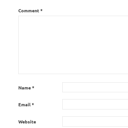
slot
online
Comment
*
Name
*
Email
*
Website