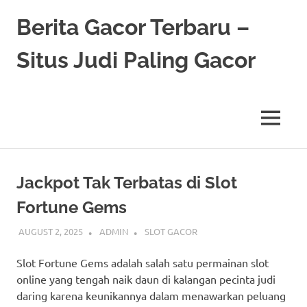
Skip
Berita Gacor Terbaru –
to
content
Situs Judi Paling Gacor
MENU
Jackpot Tak Terbatas di Slot
Fortune Gems
AUGUST 2, 2025
ADMIN
SLOT GACOR
Slot Fortune Gems adalah salah satu permainan slot
online yang tengah naik daun di kalangan pecinta judi
daring karena keunikannya dalam menawarkan peluang