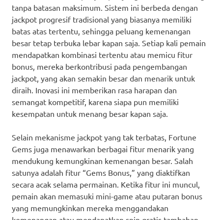
tanpa batasan maksimum. Sistem ini berbeda dengan
jackpot progresif tradisional yang biasanya memiliki
batas atas tertentu, sehingga peluang kemenangan
besar tetap terbuka lebar kapan saja. Setiap kali pemain
mendapatkan kombinasi tertentu atau memicu fitur
bonus, mereka berkontribusi pada pengembangan
jackpot, yang akan semakin besar dan menarik untuk
diraih. Inovasi ini memberikan rasa harapan dan
semangat kompetitif, karena siapa pun memiliki
kesempatan untuk menang besar kapan saja.
Selain mekanisme jackpot yang tak terbatas, Fortune
Gems juga menawarkan berbagai fitur menarik yang
mendukung kemungkinan kemenangan besar. Salah
satunya adalah fitur “Gems Bonus,” yang diaktifkan
secara acak selama permainan. Ketika fitur ini muncul,
pemain akan memasuki mini-game atau putaran bonus
yang memungkinkan mereka menggandakan
kemenangan atau mendapatkan spin gratis tambahan.