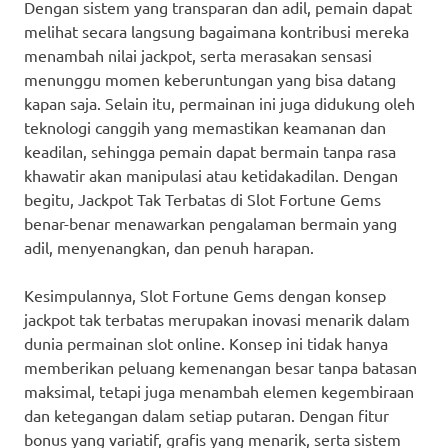
Dengan sistem yang transparan dan adil, pemain dapat
melihat secara langsung bagaimana kontribusi mereka
menambah nilai jackpot, serta merasakan sensasi
menunggu momen keberuntungan yang bisa datang
kapan saja. Selain itu, permainan ini juga didukung oleh
teknologi canggih yang memastikan keamanan dan
keadilan, sehingga pemain dapat bermain tanpa rasa
khawatir akan manipulasi atau ketidakadilan. Dengan
begitu, Jackpot Tak Terbatas di Slot Fortune Gems
benar-benar menawarkan pengalaman bermain yang
adil, menyenangkan, dan penuh harapan.
Kesimpulannya, Slot Fortune Gems dengan konsep
jackpot tak terbatas merupakan inovasi menarik dalam
dunia permainan slot online. Konsep ini tidak hanya
memberikan peluang kemenangan besar tanpa batasan
maksimal, tetapi juga menambah elemen kegembiraan
dan ketegangan dalam setiap putaran. Dengan fitur
bonus yang variatif, grafis yang menarik, serta sistem